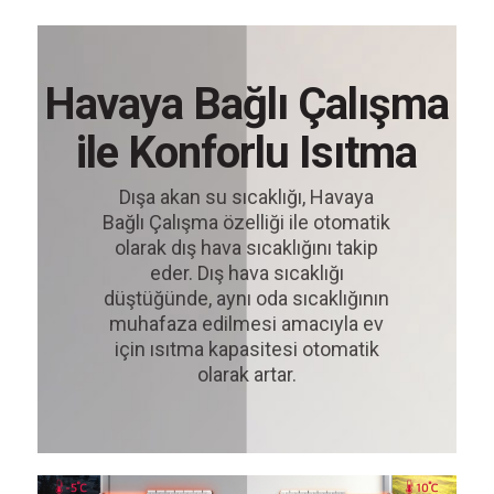
Havaya Bağlı Çalışma
ile Konforlu Isıtma
Dışa akan su sıcaklığı, Havaya
Bağlı Çalışma özelliği ile otomatik
olarak dış hava sıcaklığını takip
eder. Dış hava sıcaklığı
düştüğünde, aynı oda sıcaklığının
muhafaza edilmesi amacıyla ev
için ısıtma kapasitesi otomatik
olarak artar.